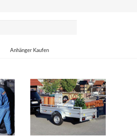
Anhänger Kaufen