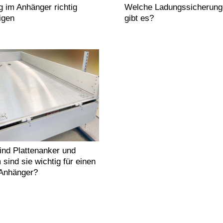
 im Anhänger richtig
Welche Ladungssicherung
igen
gibt es?
nd Plattenanker und
sind sie wichtig für einen
nhänger?