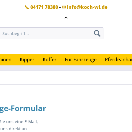
📞 04171 78380
-
✉ info@koch-wl.de
hinen
Kipper
Koffer
Für Fahrzeuge
Pferdeanhä
ge-Formular
ie uns eine E-Mail,
uns direkt an.