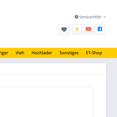
Service/Hilfe
nger
Vieh
Hochlader
Sonstiges
ET-Shop