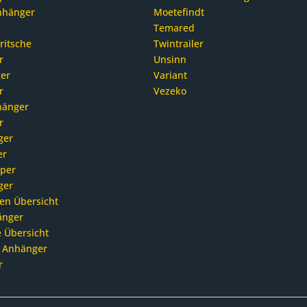
nhänger
Moetefindt
Temared
ritsche
Twintrailer
r
Unsinn
er
Variant
r
Vezeko
hänger
r
ger
er
pper
ger
en Übersicht
änger
 Übersicht
 Anhänger
r