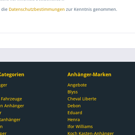
 die
Datenschutzbestimmungen
zur Kenntnis genommen.
ategorien
Anhänger-Marken
ger
Angebote
Blyss
 Fahrzeuge
Cheval Liberte
en Anhänger
Debon
r
Eduard
tanhänger
Henra
en
Ifor Williams
pper
Koch Kasten-Anhänger