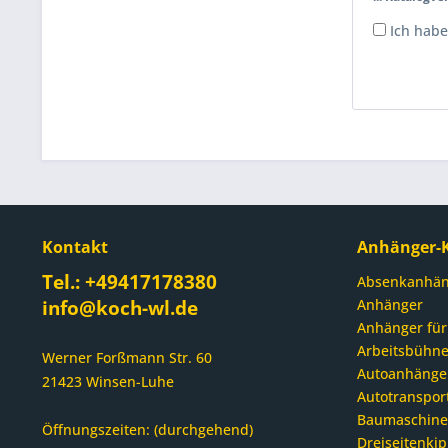
Ich habe
Kontakt
Anhänger-K
Tel.: +49417178380
Absenkanhän
info@koch-wl.de
Anhänger
Anhänger für
Arbeitsbühn
Werner Forßmann Str. 60
Autoanhänge
21423 Winsen-Luhe
Autotranspor
Baumaschin
Öffnungszeiten: (durchgehend)
Dreiseitenki