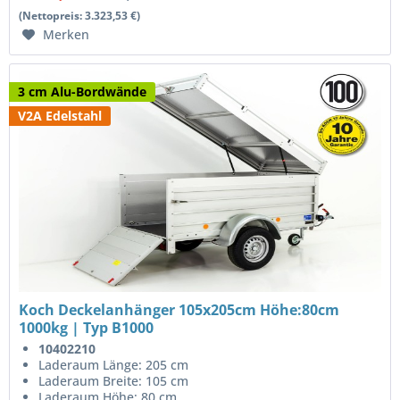
(Nettopreis: 3.323,53 €)
Merken
3 cm Alu-Bordwände
V2A Edelstahl
Koch Deckelanhänger 105x205cm Höhe:80cm
1000kg | Typ B1000
10402210
Laderaum Länge: 205 cm
Laderaum Breite: 105 cm
Laderaum Höhe: 80 cm