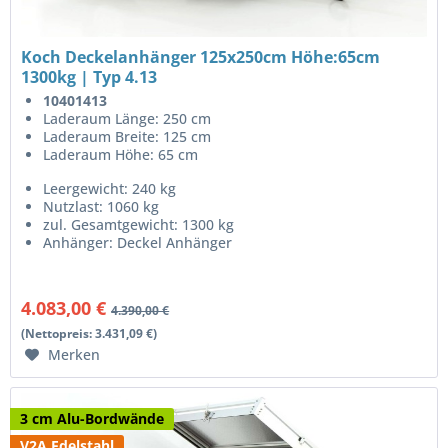
Koch Deckelanhänger 125x250cm Höhe:65cm
1300kg | Typ 4.13
10401413
Laderaum Länge: 250 cm
Laderaum Breite: 125 cm
Laderaum Höhe: 65 cm
Leergewicht: 240 kg
Nutzlast: 1060 kg
zul. Gesamtgewicht: 1300 kg
Anhänger: Deckel Anhänger
4.083,00 €
4.390,00 €
(Nettopreis: 3.431,09 €)
Merken
3 cm Alu-Bordwände
V2A Edelstahl