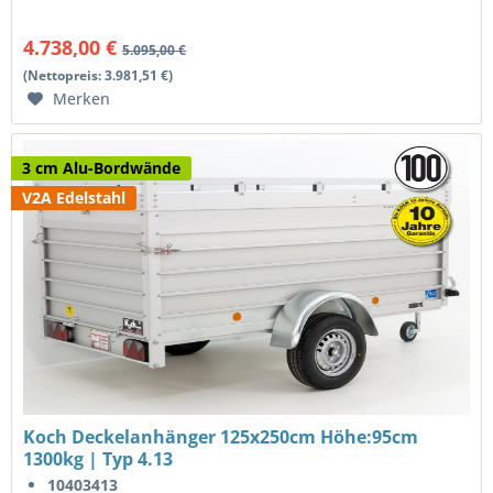
4.738,00 €
5.095,00 €
(Nettopreis: 3.981,51 €)
Merken
3 cm Alu-Bordwände
V2A Edelstahl
Koch Deckelanhänger 125x250cm Höhe:95cm
1300kg | Typ 4.13
10403413