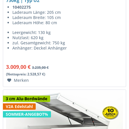
750kg | Typ U2
10402275
Laderaum Länge: 205 cm
Laderaum Breite: 105 cm
Laderaum Höhe: 80 cm
Leergewicht: 130 kg
Nutzlast: 620 kg
zul. Gesamtgewicht: 750 kg
Anhänger: Deckel Anhänger
3.009,00 €
3.235,00 €
(Nettopreis: 2.528,57 €)
Merken
3 cm Alu-Bordwände
V2A Edelstahl
SOMMER-ANGEBOT%