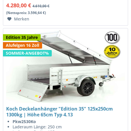
4.280,00 €
4.610,00 €
(Nettopreis: 3.596,64 €)
Merken
Edition 35 Jahre
Alufelgen 16 Zoll
SOMMER-ANGEBOT%
Koch Deckelanhänger "Edition 35" 125x250cm
1300kg | Höhe 65cm Typ 4.13
Pkw2530Ko
Laderaum Länge: 250 cm