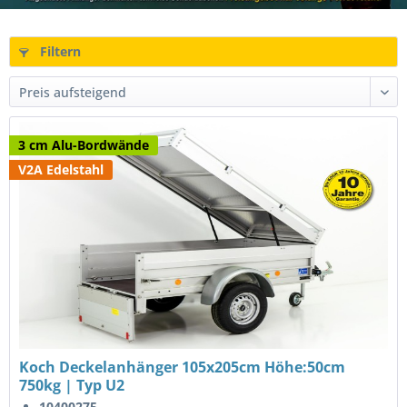
Filtern
3 cm Alu-Bordwände
V2A Edelstahl
Koch Deckelanhänger 105x205cm Höhe:50cm
750kg | Typ U2
10400275