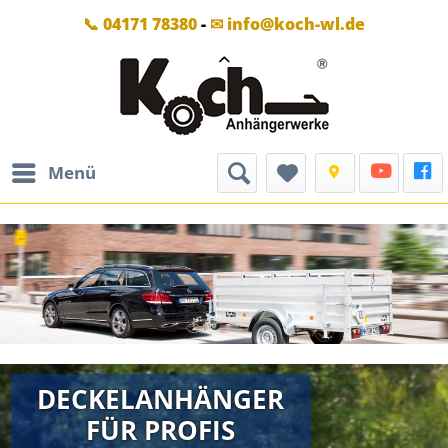
📞 04171 78380
-
✉ info@koch-wl.de
Menü
DECKELANHÄNGER
FÜR PROFIS