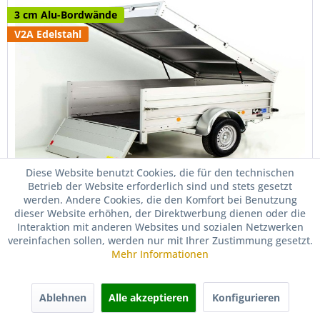
3 cm Alu-Bordwände
V2A Edelstahl
Diese Website benutzt Cookies, die für den technischen
Betrieb der Website erforderlich sind und stets gesetzt
Koch Deckelanhänger 150x250cm Höhe:65cm
werden. Andere Cookies, die den Komfort bei Benutzung
1300kg | Typ 6.13
dieser Website erhöhen, der Direktwerbung dienen oder die
10401613
Interaktion mit anderen Websites und sozialen Netzwerken
Laderaum Länge: 250 cm
vereinfachen sollen, werden nur mit Ihrer Zustimmung gesetzt.
Laderaum Breite: 150 cm
Mehr Informationen
Laderaum Höhe: 65 cm
Leergewicht: 260 kg
Nutzlast: 1040 kg
Ablehnen
Alle akzeptieren
Konfigurieren
zul. Gesamtgewicht: 1300 kg