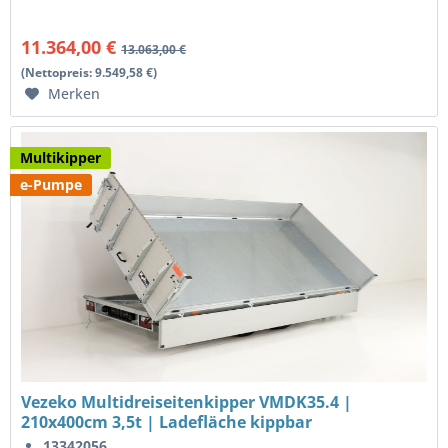
11.364,00 €
13.063,00 €
(Nettopreis: 9.549,58 €)
Merken
Multikipper
e-Pumpe
Vezeko Multidreiseitenkipper VMDK35.4 |
210x400cm 3,5t | Ladefläche kippbar
13342056