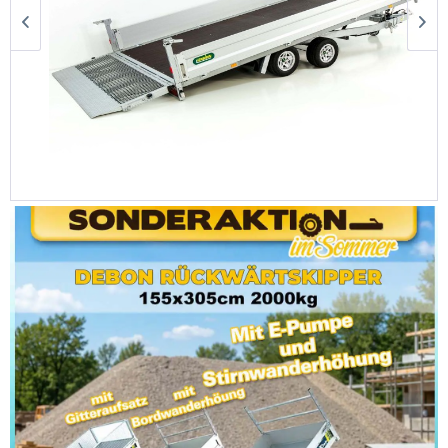
Unsinn Hochlader Anhänger UM 204x426cm...
8.539,00 €
10.557,50 €