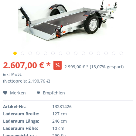
2.607,00 € *
2.999,00 € *
(13,07% gespart)
inkl. MwSt.
(Nettopreis: 2.190,76 €)
Merken
Empfehlen
Artikel-Nr.:
13281426
Laderaum Breite:
127 cm
Laderaum Länge:
246 cm
Laderaum Höhe:
10 cm
Leergewicht ca.:
290 Kg