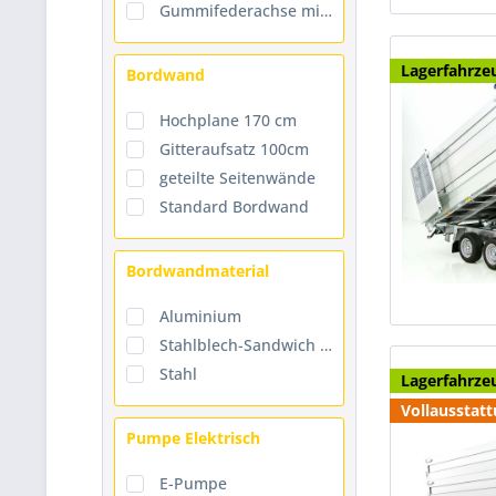
Gummifederachse mit Einzelradfederung, wartungsfrei
Lagerfahrze
Bordwand
Hochplane 170 cm
Gitteraufsatz 100cm
geteilte Seitenwände
Standard Bordwand
Bordwandmaterial
Aluminium
Stahlblech-Sandwich 50
Stahl
Lagerfahrze
Vollausstat
Pumpe Elektrisch
E-Pumpe