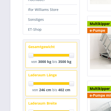
Ifor Williams Store
Sonstiges
Multikipper
ET-Shop
e-Pumpe
Gesamtgewicht
von
3000 kg
bis
3500 kg
Laderaum Länge
Multikipper
von
246 cm
bis
402 cm
e-Pumpe mi
Laderaum Breite