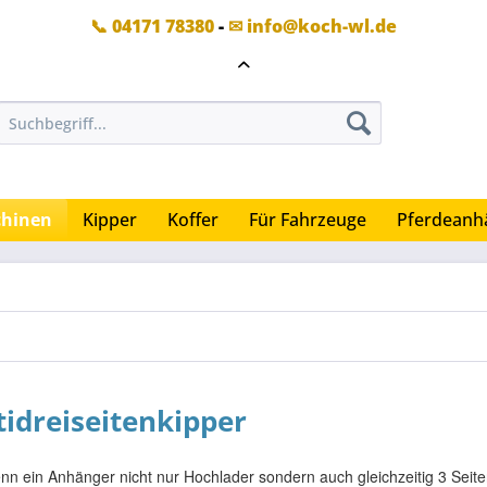
📞 04171 78380
-
✉ info@koch-wl.de
hinen
Kipper
Koffer
Für Fahrzeuge
Pferdeanh
idreiseitenkipper
nn ein Anhänger nicht nur Hochlader sondern auch gleichzeitig 3 Sei