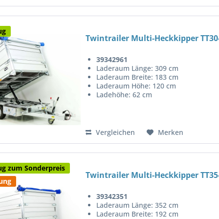
ug
Twintrailer Multi-Heckkipper TT30
39342961
Laderaum Länge: 309 cm
Laderaum Breite: 183 cm
Laderaum Höhe: 120 cm
Ladehöhe: 62 cm
Vergleichen
Merken
ug zum Sonderpreis
Twintrailer Multi-Heckkipper TT35-
tung
39342351
Laderaum Länge: 352 cm
Laderaum Breite: 192 cm