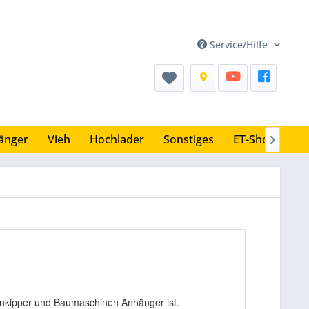
Service/Hilfe
änger
Vieh
Hochlader
Sonstiges
ET-Shop

tenkipper und Baumaschinen Anhänger ist.