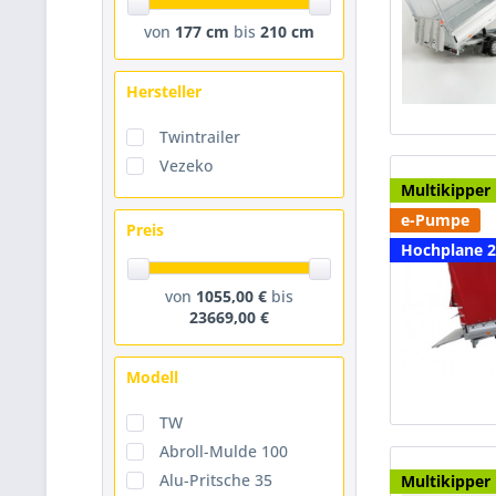
von
177 cm
bis
210 cm
Hersteller
Twintrailer
Vezeko
Multikipper
e-Pumpe
Preis
Hochplane 
von
1055,00 €
bis
23669,00 €
Modell
TW
Abroll-Mulde 100
Alu-Pritsche 35
Multikipper