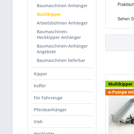
Praktisc
Baumaschinen Anhänger
Multikipper
Sehen Si
Arbeitsbühnen Anhänger
Baumaschinen-
Heckkipper-Anhänger
Baumaschinen-Anhänger
Angebote
Baumaschinen lieferbar
Kipper
Multikipper
Koffer
e-Pumpe mi
Für Fahrzeuge
Pferdeanhänger
Vieh
Hochlader