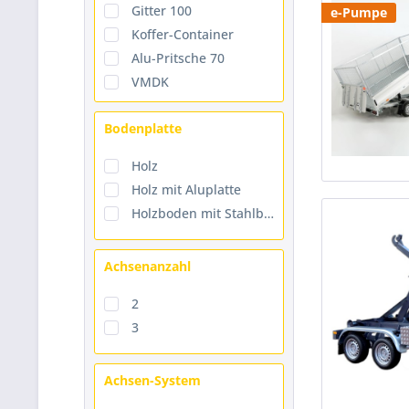
Gitter 100
e-Pumpe
Koffer-Container
Alu-Pritsche 70
VMDK
Bodenplatte
Holz
Holz mit Aluplatte
Holzboden mit Stahlblech belegt
Achsenanzahl
2
3
Achsen-System