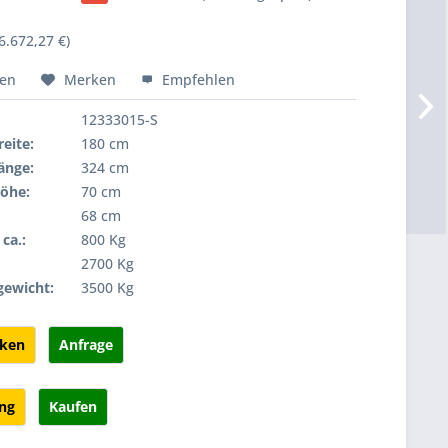
6.672,27 €)
hen
Merken
Empfehlen
12333015-S
eite:
180 cm
änge:
324 cm
öhe:
70 cm
68 cm
ca.:
800 Kg
:
2700 Kg
gewicht:
3500 Kg
cken
Anfrage
ung
Kaufen