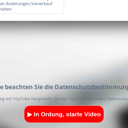
mer,Änderungen,Vorverkauf
halten