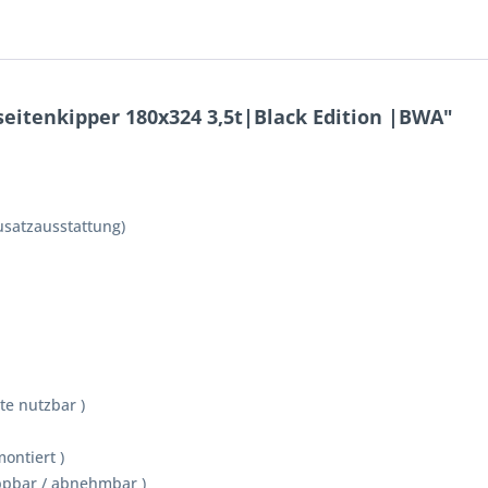
eitenkipper 180x324 3,5t|Black Edition |BWA"
Zusatzausstattung)
te nutzbar )
montiert )
ppbar / abnehmbar )