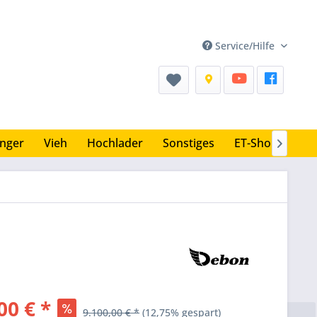
Service/Hilfe
nger
Vieh
Hochlader
Sonstiges
ET-Shop

00 € *
9.100,00 € *
(12,75% gespart)