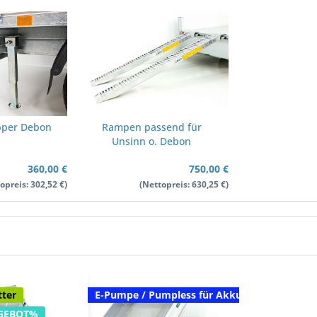
ipper Debon
Rampen passend für
Unsinn o. Debon
360,00 €
750,00 €
opreis: 302,52 €)
(Nettopreis: 630,25 €)
tter
E-Pumpe / Pumpless für Akku...
GEBOT%