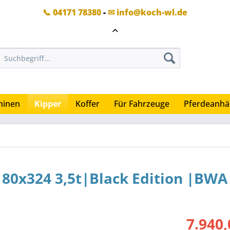
📞 04171 78380
-
✉ info@koch-wl.de
hinen
Kipper
Koffer
Für Fahrzeuge
Pferdeanhä
80x324 3,5t|Black Edition |BWA
7.940,