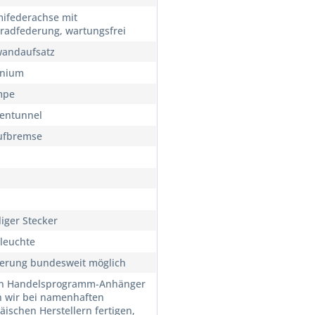
federachse mit
lradfederung, wartungsfrei
andaufsatz
inium
mpe
entunnel
ufbremse
liger Stecker
leuchte
ferung bundesweit möglich
n Handelsprogramm-Anhänger
n wir bei namenhaften
äischen Herstellern fertigen,