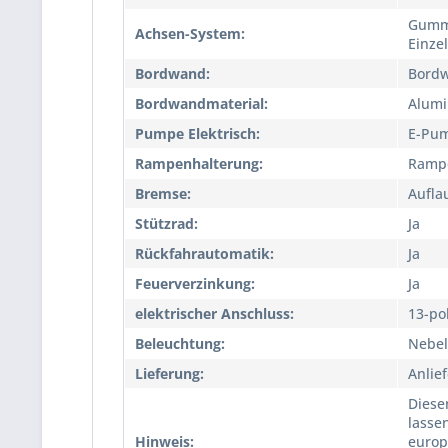
Gummi
Achsen-System:
Einze
Bordwand:
Bordw
Bordwandmaterial:
Alum
Pumpe Elektrisch:
E-Pu
Rampenhalterung:
Ramp
Bremse:
Aufla
Stützrad:
Ja
Rückfahrautomatik:
Ja
Feuerverzinkung:
Ja
elektrischer Anschluss:
13-po
Beleuchtung:
Nebel
Lieferung:
Anlie
Diese
lasse
Hinweis:
europ