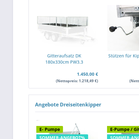
Gitteraufsatz DK
Stützen für K
180x330cm PW3.3
1.450,00 €
(Nettopreis: 1.218,49 €)
(Nett
Angebote Dreiseitenkipper
E- Pumpe
E-Pumpe / Gi
SOMMER-ANGEBOT%
SOMMER-AN