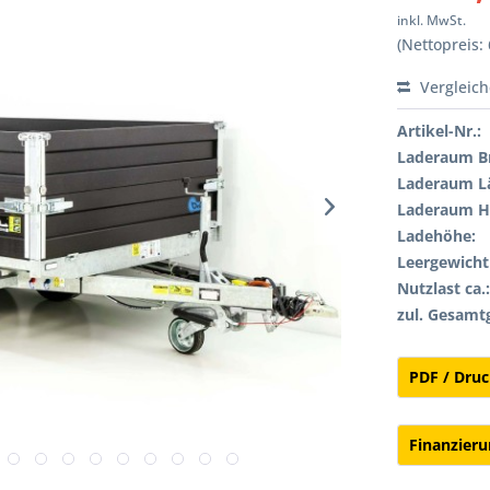
inkl. MwSt.
(Nettopreis: 
Vergleic
Artikel-Nr.:
Laderaum Br
Laderaum L
Laderaum H
Ladehöhe:
Leergewicht 
Nutzlast ca.
zul. Gesamt
PDF / Dru
Finanzier