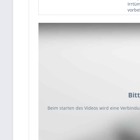
Irrtü
vorbe