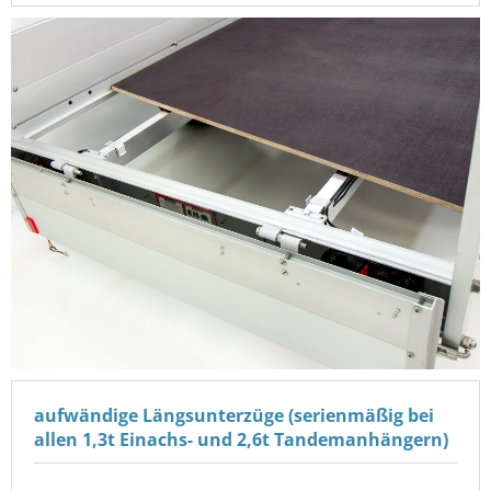
aufwändige Längsunterzüge (serienmäßig bei
allen 1,3t Einachs- und 2,6t Tandemanhängern)