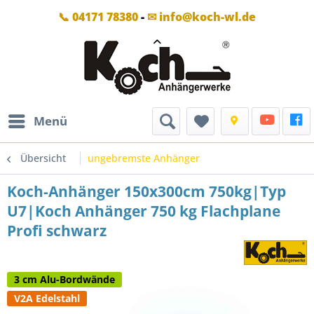
📞 04171 78380
-
✉ info@koch-wl.de
Menü
Übersicht
ungebremste Anhänger
Koch-Anhänger 150x300cm 750kg|Typ
U7|Koch Anhänger 750 kg Flachplane
Profi schwarz
3 cm Alu-Bordwände
V2A Edelstahl