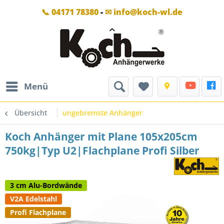
📞 04171 78380
-
✉ info@koch-wl.de
Menü
Übersicht
ungebremste Anhänger
Koch Anhänger mit Plane 105x205cm
750kg|Typ U2|Flachplane Profi Silber
3 cm Alu-Bordwände
V2A Edelstahl
Profi Flachplane