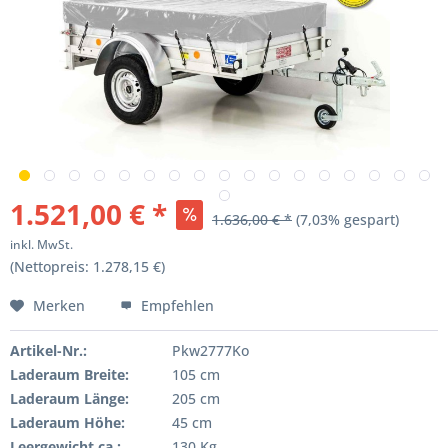
1.521,00 € *
1.636,00 € *
(7,03% gespart)
inkl. MwSt.
(Nettopreis: 1.278,15 €)
Merken
Empfehlen
Artikel-Nr.:
Pkw2777Ko
Laderaum Breite:
105 cm
Laderaum Länge:
205 cm
Laderaum Höhe:
45 cm
Leergewicht ca.:
130 Kg