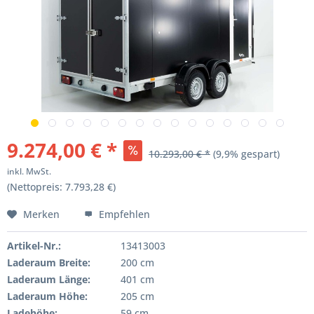
9.274,00 € *
10.293,00 € *
(9,9% gespart)
inkl. MwSt.
(Nettopreis: 7.793,28 €)
Merken
Empfehlen
Artikel-Nr.:
13413003
Laderaum Breite:
200 cm
Laderaum Länge:
401 cm
Laderaum Höhe:
205 cm
Ladehöhe:
59 cm