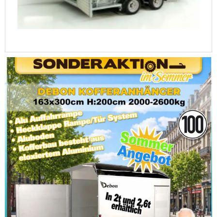
Ifor Williams Kofferanhänger BV 126G 173x360cm...
11.340,00 €
12.790,00 €