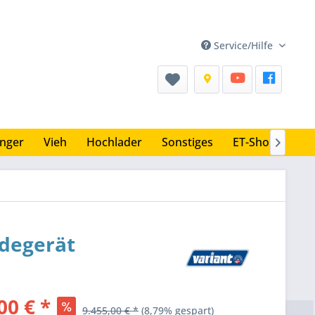
Service/Hilfe
nger
Vieh
Hochlader
Sonstiges
ET-Shop

adegerät
00 € *
9.455,00 € *
(8,79% gespart)