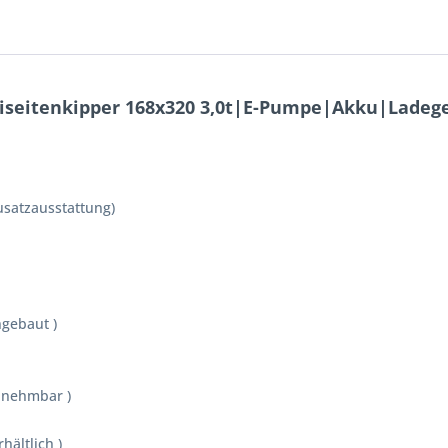
iseitenkipper 168x320 3,0t|E-Pumpe|Akku|Ladeg
Zusatzausstattung)
ngebaut )
abnehmbar )
hältlich )