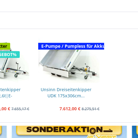
tter
E-Pumpe / Pumpless für Akku...
GEBOT%
itenkipper
Unsinn Dreiseitenkipper
,6t|E-
UDK 175x306cm...
itter
,00 €
7.612,00 €
7.655,17 €
8.275,51 €