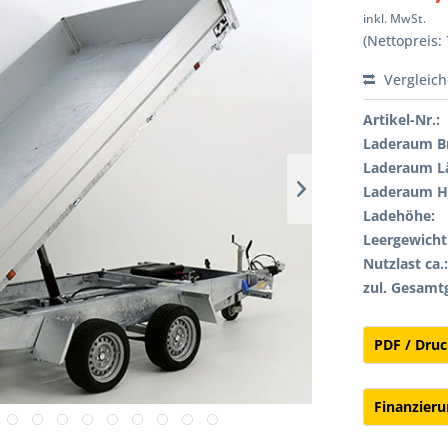
inkl. MwSt.
(Nettopreis: 
Vergleic
Artikel-Nr.:
Laderaum Br
Laderaum L
Laderaum H
Ladehöhe:
Leergewicht 
Nutzlast ca.
zul. Gesamt
PDF / Dru
Finanzier