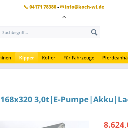
📞 04171 78380
-
✉ info@koch-wl.de
hinen
Kipper
Koffer
Für Fahrzeuge
Pferdeanhä
r 168x320 3,0t|E-Pumpe|Akku|L
8.624,