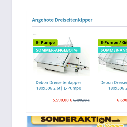
Angebote Dreiseitenkipper
E- Pumpe
E-Pumpe / Gi
SOMMER-ANGEBOT%
SOMMER-AN
Debon Dreiseitenkipper
Debon Dreise
180x306 2,6t| E-Pumpe
180x306 2
Pumpe|G
5.590,00 €
6.690
6.490,00 €