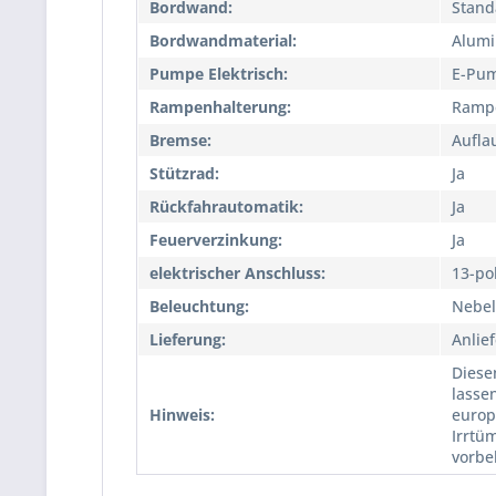
Bordwand:
Stand
Bordwandmaterial:
Alum
Pumpe Elektrisch:
E-Pu
Rampenhalterung:
Ramp
Bremse:
Aufla
Stützrad:
Ja
Rückfahrautomatik:
Ja
Feuerverzinkung:
Ja
elektrischer Anschluss:
13-po
Beleuchtung:
Nebel
Lieferung:
Anlie
Diese
lasse
Hinweis:
europ
Irrtü
vorbe