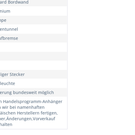
ard Bordwand
inium
mpe
entunnel
ufbremse
liger Stecker
leuchte
ferung bundesweit möglich
n Handelsprogramm-Anhänger
n wir bei namenhaften
äischen Herstellern fertigen,
mer,Änderungen,Vorverkauf
halten