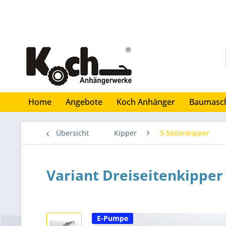
Home
Angebote
Koch Anhänger
Baumasc
Übersicht
Kipper
3-Seitenkipper
Variant Dreiseitenkippe
E-Pumpe