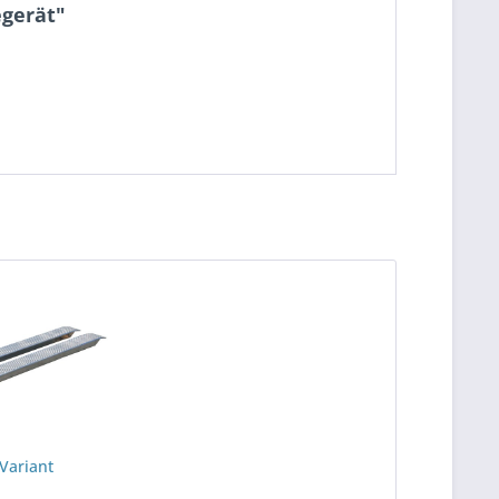
egerät"
Variant