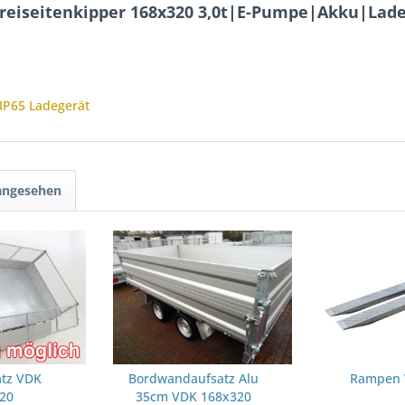
Dreiseitenkipper 168x320 3,0t|E-Pumpe|Akku|Lad
IP65 Ladegerät
 angesehen
atz VDK
Bordwandaufsatz Alu
Rampen 
20
35cm VDK 168x320