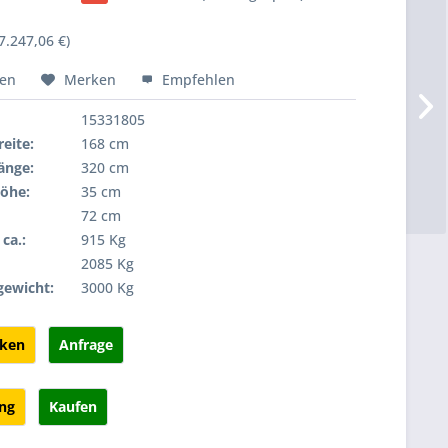
7.247,06 €)
hen
Merken
Empfehlen
15331805
eite:
168 cm
änge:
320 cm
öhe:
35 cm
72 cm
ca.:
915 Kg
:
2085 Kg
gewicht:
3000 Kg
cken
Anfrage
ung
Kaufen