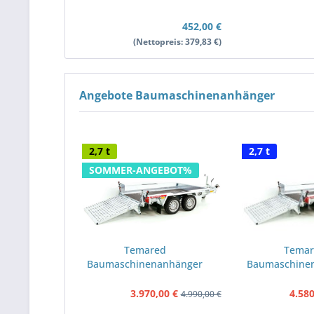
452,00 €
(Nettopreis: 379,83 €)
Angebote Baumaschinenanhänger
2,7 t
2,7 t
SOMMER-ANGEBOT%
Temared
Temar
Baumaschinenanhänger
Baumaschine
Builder 153x260cm...
Builder 153
3.970,00 €
4.580
4.990,00 €