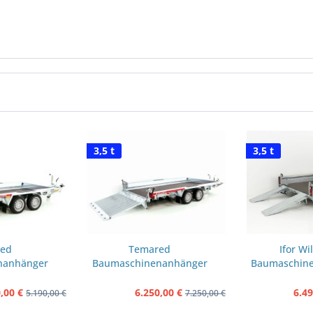
3,5 t
3,5 t
ed
Temared
Ifor Wi
nanhänger
Baumaschinenanhänger
Baumaschin
x300cm...
Builder 183x350cm...
GX105 
,00 €
6.250,00 €
6.49
5.190,00 €
7.250,00 €