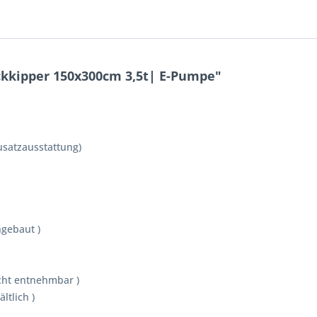
kkipper 150x300cm 3,5t| E-Pumpe"
Zusatzausstattung)
ngebaut )
cht entnehmbar )
ltlich )