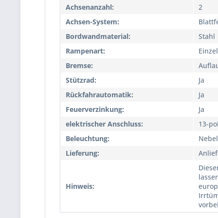
Achsenanzahl:
2
Achsen-System:
Blatt
Bordwandmaterial:
Stahl
Rampenart:
Einze
Bremse:
Aufla
Stützrad:
Ja
Rückfahrautomatik:
Ja
Feuerverzinkung:
Ja
elektrischer Anschluss:
13-po
Beleuchtung:
Nebel
Lieferung:
Anlie
Diese
lasse
Hinweis:
europ
Irrtü
vorbe