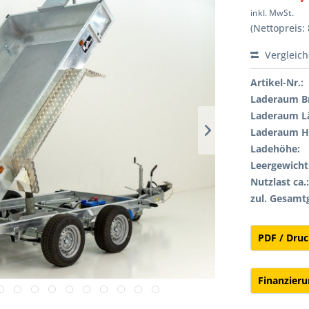
inkl. MwSt.
(Nettopreis: 
Vergleic
Artikel-Nr.:
Laderaum Br
Laderaum L
Laderaum H
Ladehöhe:
Leergewicht 
Nutzlast ca.
zul. Gesamt
PDF / Dru
Finanzier