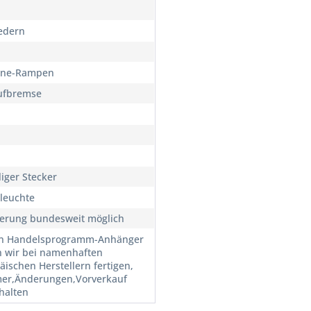
federn
lne-Rampen
ufbremse
liger Stecker
leuchte
ferung bundesweit möglich
n Handelsprogramm-Anhänger
n wir bei namenhaften
äischen Herstellern fertigen,
mer,Änderungen,Vorverkauf
halten