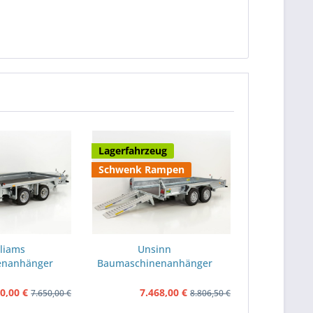
Lagerfahrzeug
Schwenk Rampen
lliams
Unsinn
enanhänger
Baumaschinenanhänger
HD...
UBA 180x366cm...
0,00 €
7.468,00 €
7.650,00 €
8.806,50 €