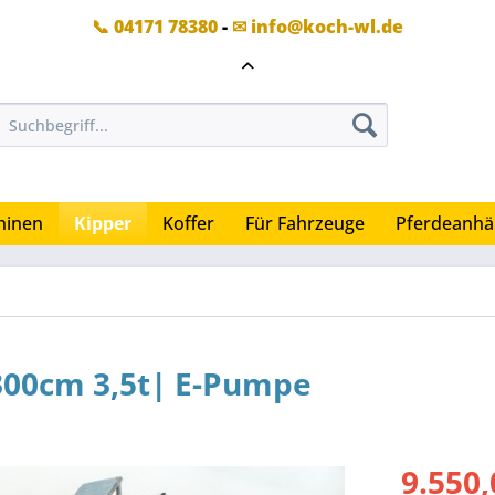
📞 04171 78380
-
✉ info@koch-wl.de
hinen
Kipper
Koffer
Für Fahrzeuge
Pferdeanhä
300cm 3,5t| E-Pumpe
9.550,