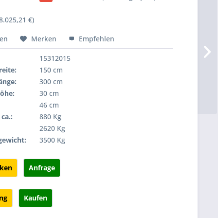
8.025,21 €)
hen
Merken
Empfehlen
15312015
eite:
150 cm
änge:
300 cm
öhe:
30 cm
46 cm
ca.:
880 Kg
:
2620 Kg
gewicht:
3500 Kg
cken
Anfrage
ung
Kaufen