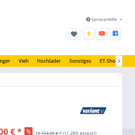
Service/Hilfe
nger
Vieh
Hochlader
Sonstiges
ET-Shop

00 € *
10.764,00 € *
(11,28% gespart)