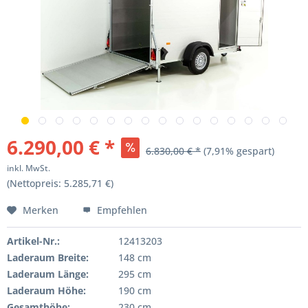
6.290,00 € *
6.830,00 € *
(7,91% gespart)
inkl. MwSt.
(Nettopreis: 5.285,71 €)
Merken
Empfehlen
Artikel-Nr.:
12413203
Laderaum Breite:
148 cm
Laderaum Länge:
295 cm
Laderaum Höhe:
190 cm
Gesamthöhe:
230 cm