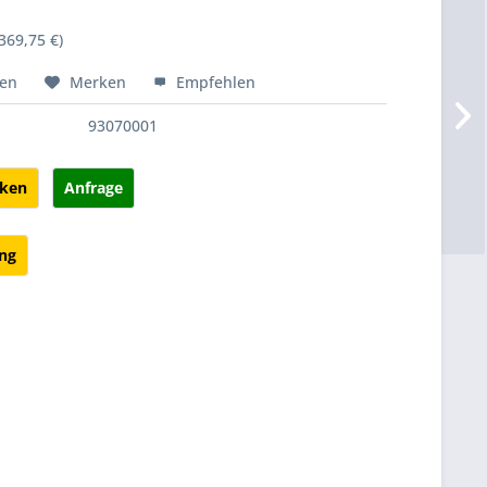
369,75 €)
hen
Merken
Empfehlen
93070001
cken
Anfrage
ung