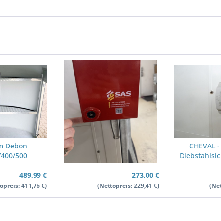
em Debon
Diebstahlsicherung
CHEVAL -
/400/500
CHEVAL für Heckklappe
Diebstahlsi
Winkelhebel
Heckklappe Ko
489,99 €
273,00 €
opreis: 411,76 €)
(Nettopreis: 229,41 €)
(Net