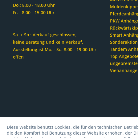
Do.: 8.00 - 18.00 Uhr
Muldenkippe
Fr. : 8.00 - 15.00 Uhr
Pferdeanhän
PKW Anhäng
Rückwärtski
Sa. + So.: Verkauf geschlossen,
Smart Anhän
keine Beratung und kein Verkauf.
Sonderaktion
Tandem Anh
Ausstellung ist Mo. - So. 8:00 - 19:00 Uhr
Top Angebote
offen
ungebremste
Viehanhänge
Diese Website benutzt Cookies, die für den technischen Betrie
die den Komfort bei Benutzung dieser Website erhöhen, der D