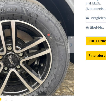
inkl. MwSt.
(Nettopreis: 
Vergleic
Artikel-Nr.:
PDF / Dru
Finanzier