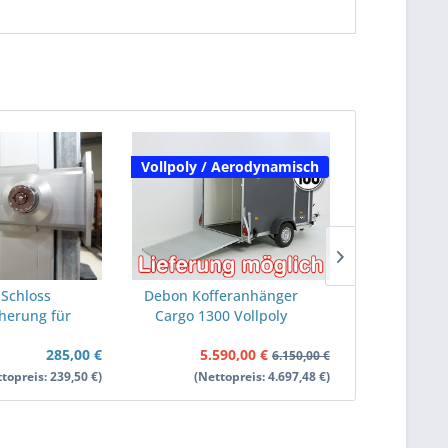
Vollpoly / Aerodynamisch
Alu / Poly
 Schloss
Debon Kofferanhänger
Debon Kof
cherung für
Cargo 1300 Vollpoly
C300 148x2
ffer C-Serie
150x290cm H:160cm | Tür
1,3t | Alu |
285,00 €
5.590,00 €
6.2
| grau
| sc
6.150,00 €
topreis: 239,50 €)
(Nettopreis: 4.697,48 €)
(Net