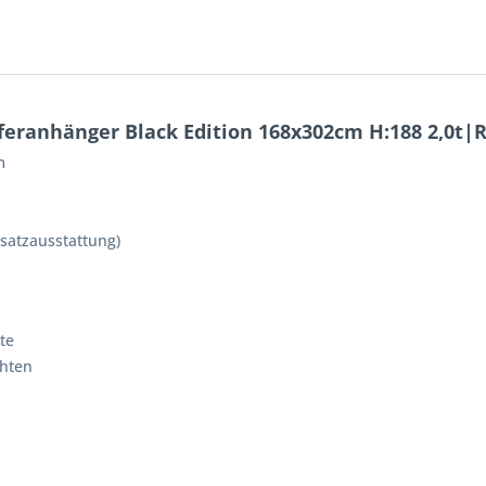
feranhänger Black Edition 168x302cm H:188 2,0t
m
usatzausstattung)
te
chten