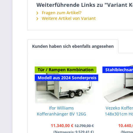
Weiterführende Links zu "Variant 
Fragen zum Artikel?
Weitere Artikel von Variant
Kunden haben sich ebenfalls angesehen
Tür / Rampen Kombination
Stahlblechsa
Modell aus 2024 Sonderpreis
Ifor Williams
Vezeko Koffe
Kofferanhänger BV 126G
148x301cm H
173x360cm H:183cm 3,5t
2,7t | R
11.340,00 €
10.440,
| Klappenkombi |
Dachträger 
12.790,00 €
AKTION
(Nettopreis: 9.529,41 €)
(Nettop