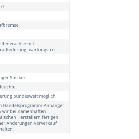
rz
ufbremse
federachse mit
lradfederung, wartungsfrei
liger Stecker
leuchte
ferung bundesweit möglich
n Handelsprogramm-Anhänger
n wir bei namenhaften
äischen Herstellern fertigen,
mer,Änderungen,Vorverkauf
halten