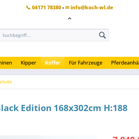
📞 04171 78380
-
✉ info@koch-wl.de
hinen
Kipper
Koffer
Für Fahrzeuge
Pferdeanhä
gebote
lack Edition 168x302cm H:188