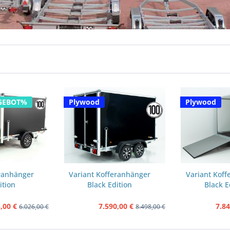
GEBOT%
Plywood
Plywood
eranhänger
Variant Kofferanhänger
Variant Kof
ition
Black Edition
Black E
cm...
168x302cm...
168x30
,00 €
7.590,00 €
7.84
6.026,00 €
8.498,00 €