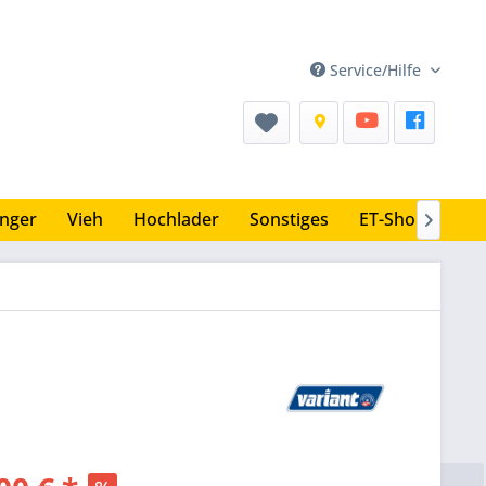
Service/Hilfe
nger
Vieh
Hochlader
Sonstiges
ET-Shop
