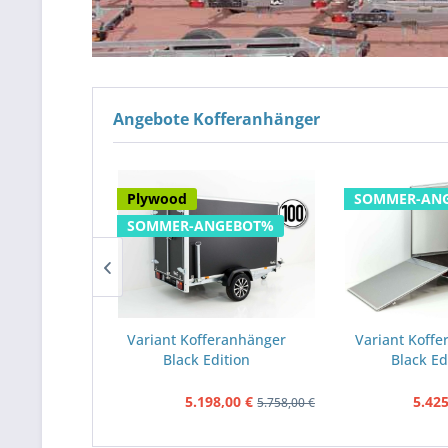
Angebote Kofferanhänger
 Kombination
Plywood
SOMMER-AN
24 Sonderpreis
SOMMER-ANGEBOT%
iams
Variant Kofferanhänger
Variant Koff
r BV 126G
Black Edition
Black Ed
m...
148x258cm...
148x258
0 €
5.198,00 €
5.425
12.790,00 €
5.758,00 €