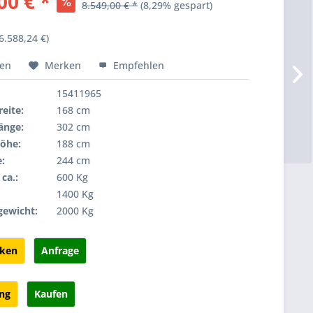
00 € *
8.549,00 € *
(8,29% gespart)
6.588,24 €)
hen
Merken
Empfehlen
15411965
eite:
168 cm
änge:
302 cm
öhe:
188 cm
:
244 cm
ca.:
600 Kg
:
1400 Kg
gewicht:
2000 Kg
cken
Anfrage
ung
Kaufen