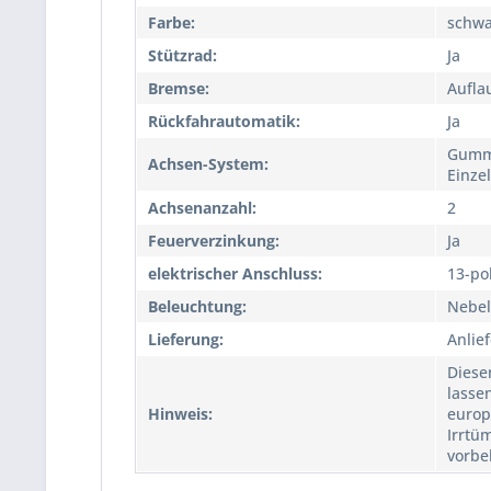
Farbe:
schwa
Stützrad:
Ja
Bremse:
Aufla
Rückfahrautomatik:
Ja
Gummi
Achsen-System:
Einze
Achsenanzahl:
2
Feuerverzinkung:
Ja
elektrischer Anschluss:
13-po
Beleuchtung:
Nebel
Lieferung:
Anlie
Diese
lasse
Hinweis:
europ
Irrtü
vorbe