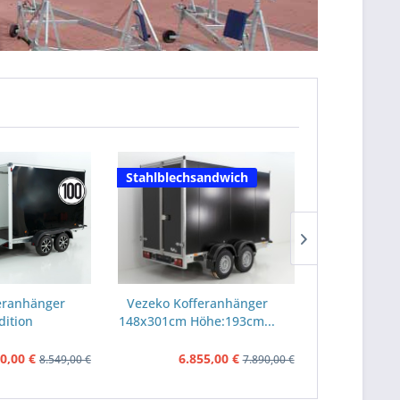
Stahlblechsandwich
Aktionspre
GFK-Stahl-
feranhänger
Vezeko Kofferanhänger
Unsinn Kof
dition
148x301cm Höhe:193cm...
UKU 15
2cm...
Höhe:1
0,00 €
6.855,00 €
6.1
8.549,00 €
7.890,00 €