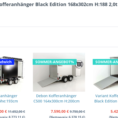
Kofferanhänger Black Edition 168x302cm H:188 2,
ndwich
SOMMER-ANGEBOT%
SOMMER-A
ranhänger
Debon Kofferanhänger
Variant Kof
öhe:193cm
C500 164x300cm H:200cm
Black Editio
ampe |
2,0t | Alu | Polybug | Tür
H:157 1,35
00 €
7.590,00 €
5.42
| schwarz
| schwarz
11.652,00 €
9.750,00 €
reis: 8.773,11 €)
(Nettopreis: 6.378,15 €)
(Nett