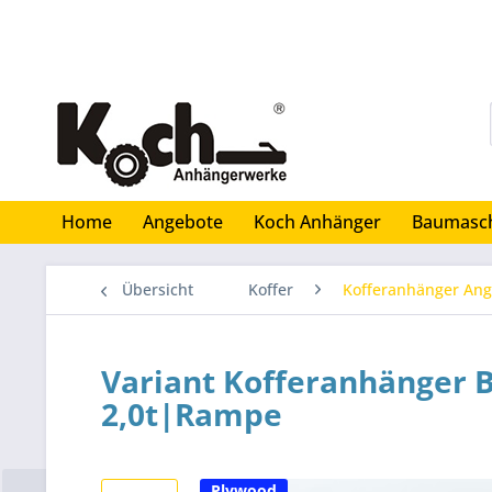
Home
Angebote
Koch Anhänger
Baumasc
Übersicht
Koffer
Kofferanhänger An
Variant Kofferanhänger B
2,0t|Rampe
Plywood