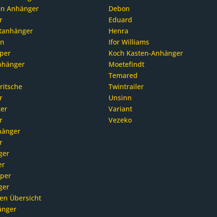
en Anhänger
Debon
r
Eduard
tanhänger
Henra
en
Ifor Williams
pper
Koch Kasten-Anhänger
nhänger
Moetefindt
Temared
ritsche
Twintrailer
r
Unsinn
er
Variant
r
Vezeko
hänger
r
ger
er
pper
ger
en Übersicht
änger