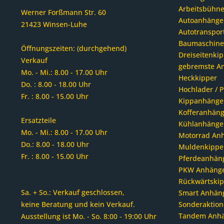
Arbeitsbühn
Werner Forßmann Str. 60
Autoanhänge
21423 Winsen-Luhe
Autotranspor
Baumaschin
Öffnungszeiten: (durchgehend)
Dreiseitenki
Verkauf
gebremste A
Mo. - Mi.: 8.00 - 17.00 Uhr
Heckkipper
Do. : 8.00 - 18.00 Uhr
Hochlader / P
Fr. : 8.00 - 15.00 Uhr
Kippanhänge
Kofferanhäng
Ersatzteile
Kühlanhänge
Mo. - Mi.: 8.00 - 17.00 Uhr
Motorrad An
Do.: 8.00 - 18.00 Uhr
Muldenkippe
Fr. : 8.00 - 15.00 Uhr
Pferdeanhän
PKW Anhäng
Rückwärtski
Sa. + So.: Verkauf geschlossen,
Smart Anhän
keine Beratung und kein Verkauf.
Sonderaktion
Tandem Anh
Ausstellung ist Mo. - So. 8:00 - 19:00 Uhr