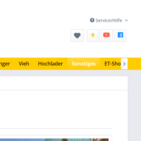
Service/Hilfe
nger
Vieh
Hochlader
Sonstiges
ET-Shop
