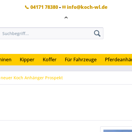
📞 04171 78380
-
✉ info@koch-wl.de
hinen
Kipper
Koffer
Für Fahrzeuge
Pferdeanhä
neuer Koch Anhänger Prospekt