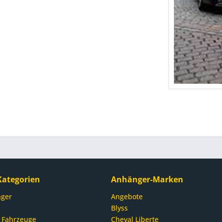
ategorien
Anhänger-Marken
ger
Angebote
Blyss
 Fahrzeuge
Cheval Liberte