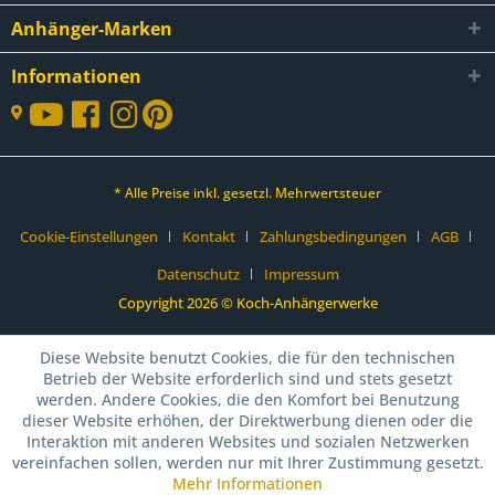
Anhänger-Marken
Informationen
* Alle Preise inkl. gesetzl. Mehrwertsteuer
Cookie-Einstellungen
Kontakt
Zahlungsbedingungen
AGB
Datenschutz
Impressum
Copyright 2026 © Koch-Anhängerwerke
Diese Website benutzt Cookies, die für den technischen
Betrieb der Website erforderlich sind und stets gesetzt
werden. Andere Cookies, die den Komfort bei Benutzung
dieser Website erhöhen, der Direktwerbung dienen oder die
Interaktion mit anderen Websites und sozialen Netzwerken
vereinfachen sollen, werden nur mit Ihrer Zustimmung gesetzt.
Mehr Informationen