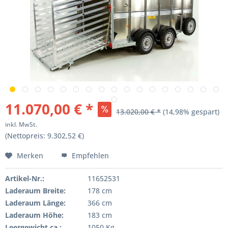
11.070,00 € *
13.020,00 € *
(14,98% gespart)
inkl. MwSt.
(Nettopreis: 9.302,52 €)
Merken
Empfehlen
Artikel-Nr.:
11652531
Laderaum Breite:
178 cm
Laderaum Länge:
366 cm
Laderaum Höhe:
183 cm
Leergewicht ca.:
1050 Kg