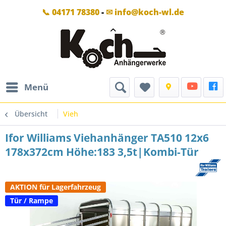
📞 04171 78380
-
✉ info@koch-wl.de
Menü
Übersicht
Vieh
Ifor Williams Viehanhänger TA510 12x6
178x372cm Höhe:183 3,5t|Kombi-Tür
AKTION für Lagerfahrzeug
Tür / Rampe