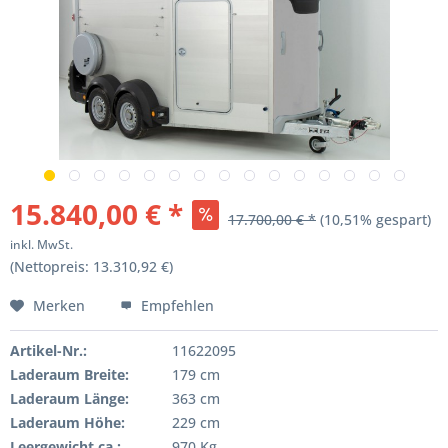
15.840,00 € *
17.700,00 € *
(10,51% gespart)
inkl. MwSt.
(Nettopreis: 13.310,92 €)
Merken
Empfehlen
Artikel-Nr.:
11622095
Laderaum Breite:
179 cm
Laderaum Länge:
363 cm
Laderaum Höhe:
229 cm
Leergewicht ca.:
970 Kg