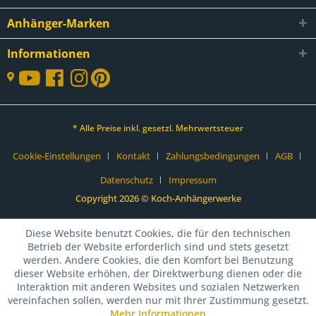
Anhänger-Marken
Informationen
* Alle Preise inkl. gesetzl. Mehrwertsteuer
Cookie-Einstellungen
Kontakt
Zahlungsbedingungen
AGB
Datenschutz
Impressum
Copyright 2026 © Koch-Anhängerwerke
Diese Website benutzt Cookies, die für den technischen
Betrieb der Website erforderlich sind und stets gesetzt
werden. Andere Cookies, die den Komfort bei Benutzung
dieser Website erhöhen, der Direktwerbung dienen oder die
Interaktion mit anderen Websites und sozialen Netzwerken
vereinfachen sollen, werden nur mit Ihrer Zustimmung gesetzt.
Mehr Informationen