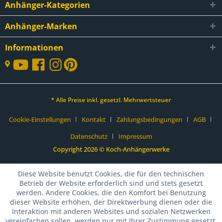
Anhänger-Kategorien
Anhänger-Marken
Informationen
* Alle Preise inkl. gesetzl. Mehrwertsteuer
Cookie-Einstellungen
Kontakt
Zahlungsbedingungen
AGB
Datenschutz
Impressum
Copyright 2026 © Koch-Anhängerwerke
Diese Website benutzt Cookies, die für den technischen
Betrieb der Website erforderlich sind und stets gesetzt
werden. Andere Cookies, die den Komfort bei Benutzung
dieser Website erhöhen, der Direktwerbung dienen oder die
Interaktion mit anderen Websites und sozialen Netzwerken
vereinfachen sollen, werden nur mit Ihrer Zustimmung gesetzt.