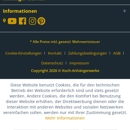
Informationen
* Alle Preise inkl. gesetzl. Mehrwertsteuer
Cookie-Einstellungen
Kontakt
Zahlungsbedingungen
AGB
Datenschutz
Impressum
Copyright 2026 © Koch-Anhängerwerke
Diese Website benutzt Cookies, die für den technischen
Betrieb der Website erforderlich sind und stets gesetzt
werden. Andere Cookies, die den Komfort bei Benutzung
dieser Website erhöhen, der Direktwerbung dienen oder die
Interaktion mit anderen Websites und sozialen Netzwerken
vereinfachen sollen, werden nur mit Ihrer Zustimmung gesetzt.
Mehr Informationen