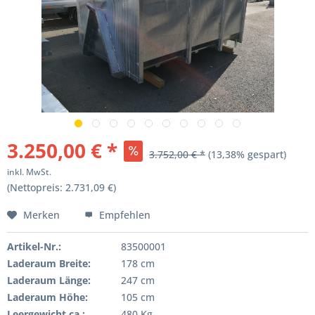
3.250,00 € *
3.752,00 € *
(13,38% gespart)
inkl. MwSt.
(Nettopreis: 2.731,09 €)
Merken
Empfehlen
Artikel-Nr.:
83500001
Laderaum Breite:
178 cm
Laderaum Länge:
247 cm
Laderaum Höhe:
105 cm
Leergewicht ca.:
480 Kg