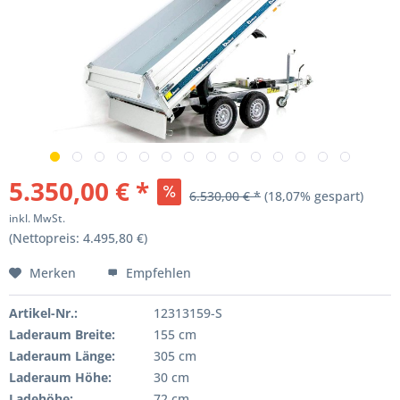
5.350,00 € *
6.530,00 € *
(18,07% gespart)
inkl. MwSt.
(Nettopreis: 4.495,80 €)
Merken
Empfehlen
Artikel-Nr.:
12313159-S
Laderaum Breite:
155 cm
Laderaum Länge:
305 cm
Laderaum Höhe:
30 cm
Ladehöhe:
72 cm