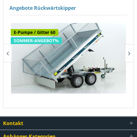
Angebote Rückwärtskipper
E-Pumpe / Gitter 60
SOMMER-ANGEBOT%
Debon Heckkipper 155x305cm 2,0t|E-Pumpe|Gitter...
5.290,00 €
6.395,00 €
Kontakt
Anhänger-Kategorien