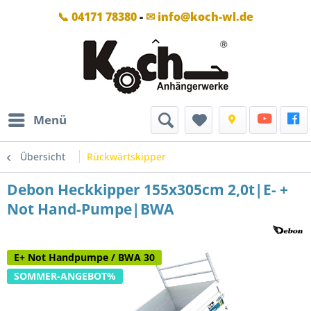
📞 04171 78380
-
✉ info@koch-wl.de
Menü
Übersicht
Rückwärtskipper
Debon Heckkipper 155x305cm 2,0t|E- +
Not Hand-Pumpe|BWA
E+ Not Handpumpe / BWA 30
SOMMER-ANGEBOT%