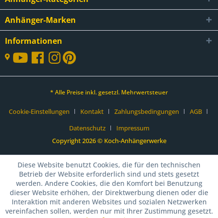
Anhänger-Marken
Informationen
* Alle Preise inkl. gesetzl. Mehrwertsteuer
Cookie-Einstellungen
Kontakt
Zahlungsbedingungen
AGB
Datenschutz
Impressum
Copyright 2026 © Koch-Anhängerwerke
Diese Website benutzt Cookies, die für den technischen
Betrieb der Website erforderlich sind und stets gesetzt
werden. Andere Cookies, die den Komfort bei Benutzung
dieser Website erhöhen, der Direktwerbung dienen oder die
Interaktion mit anderen Websites und sozialen Netzwerken
vereinfachen sollen, werden nur mit Ihrer Zustimmung gesetzt.