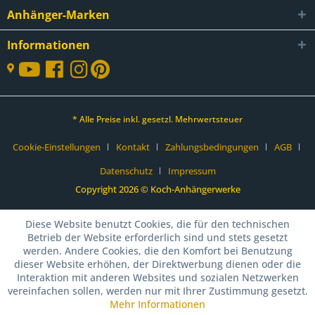
Anhänger-Marken
Informationen
* Alle Preise inkl. gesetzl. Mehrwertsteuer
Cookie-Einstellungen
Kontakt
Zahlungsbedingungen
AGB
Datenschutz
Impressum
Copyright 2026 © Koch-Anhängerwerke
Diese Website benutzt Cookies, die für den technischen
Betrieb der Website erforderlich sind und stets gesetzt
werden. Andere Cookies, die den Komfort bei Benutzung
dieser Website erhöhen, der Direktwerbung dienen oder die
Interaktion mit anderen Websites und sozialen Netzwerken
vereinfachen sollen, werden nur mit Ihrer Zustimmung gesetzt.
Mehr Informationen