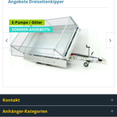
Angebote Dreiseitenkipper
E-Pumpe / Gitter
SOMMER-ANGEBOT%
Debon Dreiseitenkipper 180x306 2,6t|E-Pumpe|Gitter
6.690,00 €
7.655,17 €
Kontakt
Anhänger-Kategorien