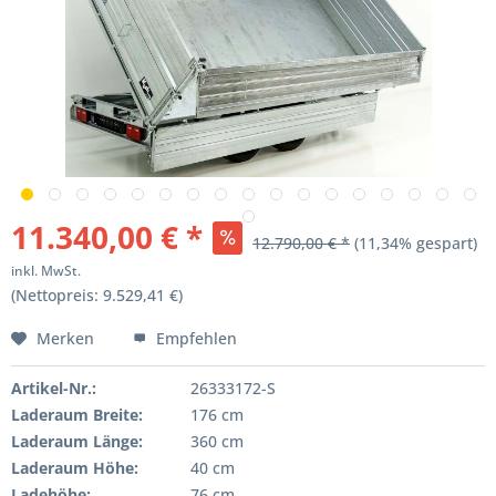
11.340,00 € *
12.790,00 € *
(11,34% gespart)
inkl. MwSt.
(Nettopreis: 9.529,41 €)
Merken
Empfehlen
Artikel-Nr.:
26333172-S
Laderaum Breite:
176 cm
Laderaum Länge:
360 cm
Laderaum Höhe:
40 cm
Ladehöhe:
76 cm