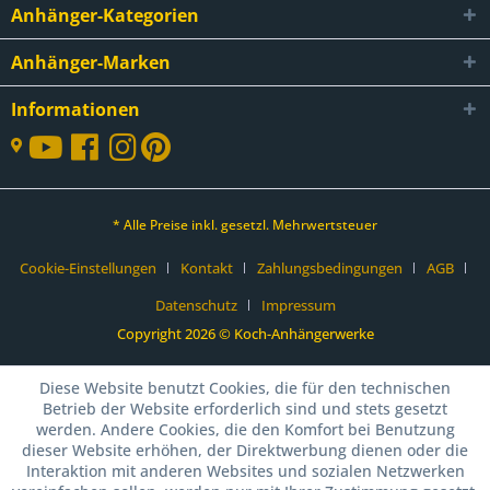
Anhänger-Kategorien
Anhänger-Marken
Informationen
* Alle Preise inkl. gesetzl. Mehrwertsteuer
Cookie-Einstellungen
Kontakt
Zahlungsbedingungen
AGB
Datenschutz
Impressum
Copyright 2026 © Koch-Anhängerwerke
Diese Website benutzt Cookies, die für den technischen
Betrieb der Website erforderlich sind und stets gesetzt
werden. Andere Cookies, die den Komfort bei Benutzung
dieser Website erhöhen, der Direktwerbung dienen oder die
Interaktion mit anderen Websites und sozialen Netzwerken