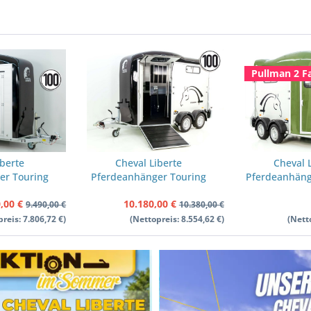
Pullman 2 F
iberte
Cheval Liberte
Cheval 
er Touring
Pferdeanhänger Touring
Pferdeanhäng
 Pullman-
Country | Sattelkammer |
Pullma
,00 €
10.180,00 €
ttelkammer
Frontausstieg | schwarz
Sattelkammer
9.490,00 €
10.380,00 €
arz
reis: 7.806,72 €)
(Nettopreis: 8.554,62 €)
(Nett