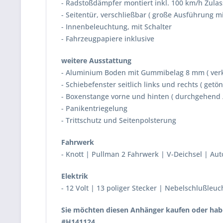
- Radstoßdämpfer montiert inkl. 100 km/h Zula
- Seitentür, verschließbar ( große Ausführung mi
- Innenbeleuchtung, mit Schalter
- Fahrzeugpapiere inklusive
weitere Ausstattung
- Aluminium Boden mit Gummibelag 8 mm ( verkl
- Schiebefenster seitlich links und rechts ( getön
- Boxenstange vorne und hinten ( durchgehend / 
- Panikentriegelung
- Trittschutz und Seitenpolsterung
Fahrwerk
- Knott | Pullman 2 Fahrwerk | V-Deichsel | Au
Elektrik
- 12 Volt | 13 poliger Stecker | Nebelschlußleuc
Sie möchten diesen Anhänger kaufen oder habe
#H141124