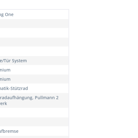
ng One
/Tür System
inium
inium
atik-Stützrad
lradaufhängung, Pullmann 2
erk
ufbremse