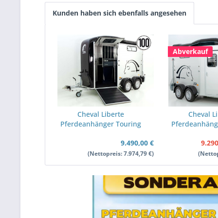
Kunden haben sich ebenfalls angesehen
Abverkauf
Cheval Liberte
Cheval L
Pferdeanhänger Touring
Pferdeanhäng
Country | Pullman-
Jumping V2 |
9.490,00 €
9.290
Fahrwerk | Frontausstieg
Fahrwerk | Sa
| schwarz
| schw
(Nettopreis: 7.974,79 €)
(Nettop