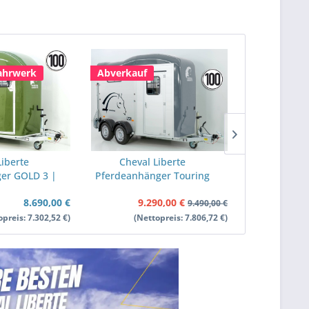
ahrwerk
Abverkauf
Pullman 2 
Liberte
Cheval Liberte
Cheval
er GOLD 3 |
Pferdeanhänger Touring
Pferdeanhän
n 2 |
Jumping V2 | Pullman-
Aluline P
8.690,00 €
9.290,00 €
 | olivgrün
Fahrwerk | Sattelkammer
Sattelkamm
9.490,00 €
| grau
opreis: 7.302,52 €)
(Nettopreis: 7.806,72 €)
(Net