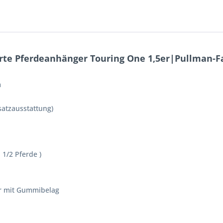
rte Pferdeanhänger Touring One 1,5er|Pullman-
m
usatzausstattung)
 1/2 Pferde )
r mit Gummibelag