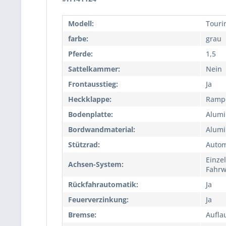
Modell:
Touri
farbe:
grau
Pferde:
1,5
Sattelkammer:
Nein
Frontausstieg:
Ja
Heckklappe:
Rampe
Bodenplatte:
Alum
Bordwandmaterial:
Alum
Stützrad:
Autom
Einze
Achsen-System:
Fahrw
Rückfahrautomatik:
Ja
Feuerverzinkung:
Ja
Bremse:
Aufla