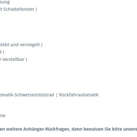
ssung
t Schiebefenster )
ebt und versiegelt )
t )
verstellbar )
tomatik-Schwerlaststützrad | Rückfahrautomatik
hte
n weitere Anhänger-Rückfragen, dann benutzen Sie bitte unsere