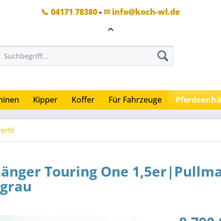
📞 04171 78380
-
✉ info@koch-wl.de
hinen
Kipper
Koffer
Für Fahrzeuge
Pferdeanh
berte
hänger Touring One 1,5er|Pullm
|grau