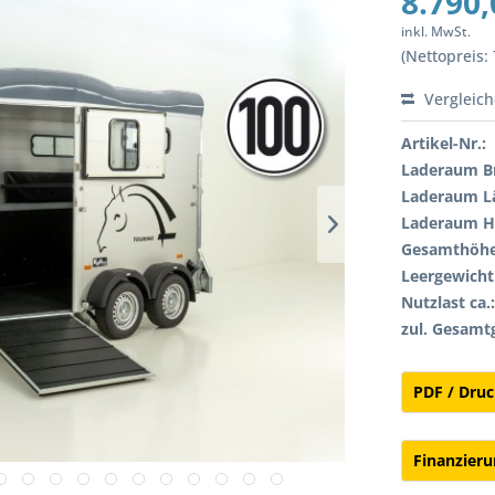
8.790,
inkl. MwSt.
(Nettopreis: 
Vergleic
Artikel-Nr.:
Laderaum Br
Laderaum L
Laderaum H
Gesamthöhe
Leergewicht 
Nutzlast ca.
zul. Gesamt
PDF / Dru
Finanzier