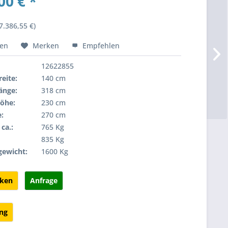
00 € *
7.386,55 €)
hen
Merken
Empfehlen
12622855
eite:
140 cm
änge:
318 cm
öhe:
230 cm
:
270 cm
ca.:
765 Kg
:
835 Kg
gewicht:
1600 Kg
cken
Anfrage
ung