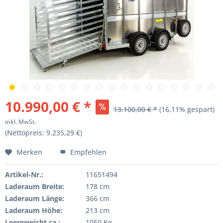
10.990,00 € *
13.100,00 € *
(16,11% gespart)
inkl. MwSt.
(Nettopreis: 9.235,29 €)
Merken
Empfehlen
Artikel-Nr.:
11651494
Laderaum Breite:
178 cm
Laderaum Länge:
366 cm
Laderaum Höhe:
213 cm
Leergewicht ca.:
1050 Kg