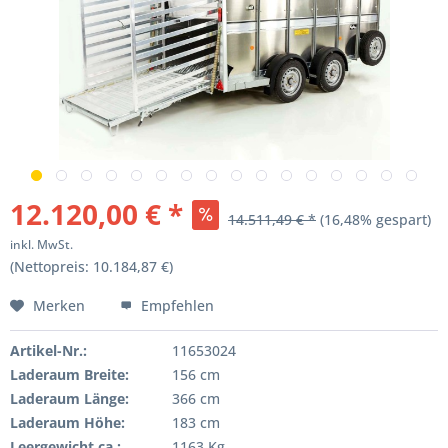
12.120,00 € *
14.511,49 € *
(16,48% gespart)
inkl. MwSt.
(Nettopreis: 10.184,87 €)
Merken
Empfehlen
Artikel-Nr.:
11653024
Laderaum Breite:
156 cm
Laderaum Länge:
366 cm
Laderaum Höhe:
183 cm
Leergewicht ca.:
1163 Kg