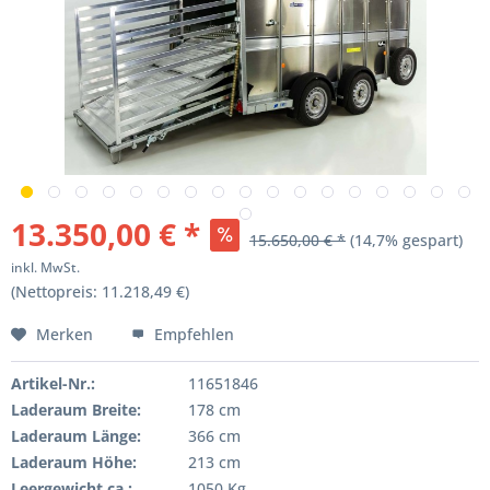
13.350,00 € *
15.650,00 € *
(14,7% gespart)
inkl. MwSt.
(Nettopreis: 11.218,49 €)
Merken
Empfehlen
Artikel-Nr.:
11651846
Laderaum Breite:
178 cm
Laderaum Länge:
366 cm
Laderaum Höhe:
213 cm
Leergewicht ca.:
1050 Kg