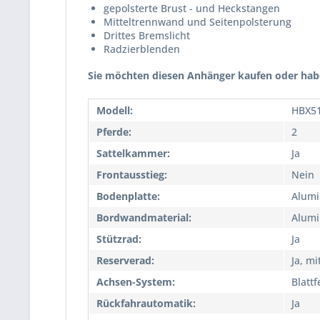
gepolsterte Brust - und Heckstangen
Mitteltrennwand und Seitenpolsterung
Drittes Bremslicht
Radzierblenden
Sie möchten diesen Anhänger kaufen oder habe
Modell:
HBX5
Pferde:
2
Sattelkammer:
Ja
Frontausstieg:
Nein
Bodenplatte:
Alum
Bordwandmaterial:
Alumi
Stützrad:
Ja
Reserverad:
Ja, mi
Achsen-System:
Blatt
Rückfahrautomatik:
Ja