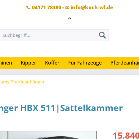
📞 04171 78380
-
✉ info@koch-wl.de
hinen
Kipper
Koffer
Für Fahrzeuge
Pferdeanhä
lliams Pferdeanhänger
änger HBX 511|Sattelkammer
15.840