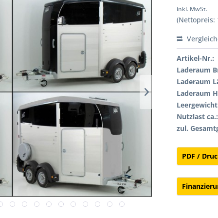
inkl. MwSt.
(Nettopreis: 
Vergleic
Artikel-Nr.:
Laderaum Br
Laderaum L
Laderaum H
Leergewicht 
Nutzlast ca.
zul. Gesamt
PDF / Dru
Finanzier