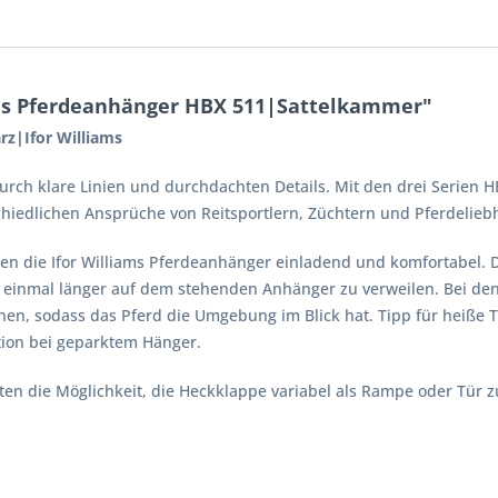
ams Pferdeanhänger HBX 511|Sattelkammer"
z|Ifor Williams
rch klare Linien und durchdachten Details. Mit den drei Serien HB
chiedlichen Ansprüche von Reitsportlern, Züchtern und Pferdelieb
en die Ifor Williams Pferdeanhänger einladend und komfortabel. D
einmal länger auf dem stehenden Anhänger zu verweilen. Bei den 
fnen, sodass das Pferd die Umgebung im Blick hat. Tipp für heiße T
tion bei geparktem Hänger.
ten die Möglichkeit, die Heckklappe variabel als Rampe oder Tür z