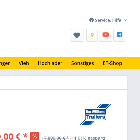
Service/Hilfe
nger
Vieh
Hochlader
Sonstiges
ET-Shop
,00 € *
17.800,00 € *
(11,01% gespart)