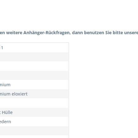
n weitere Anhänger-Rückfragen, dann benutzen Sie bitte unsere
11
inium
nium eloxiert
t Hülle
federn