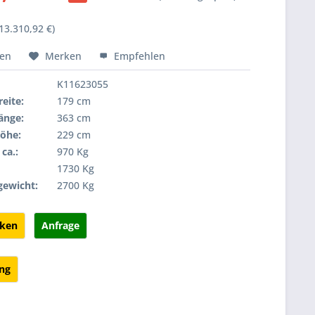
13.310,92 €)
hen
Merken
Empfehlen
K11623055
eite:
179 cm
änge:
363 cm
öhe:
229 cm
ca.:
970 Kg
:
1730 Kg
gewicht:
2700 Kg
cken
Anfrage
ung