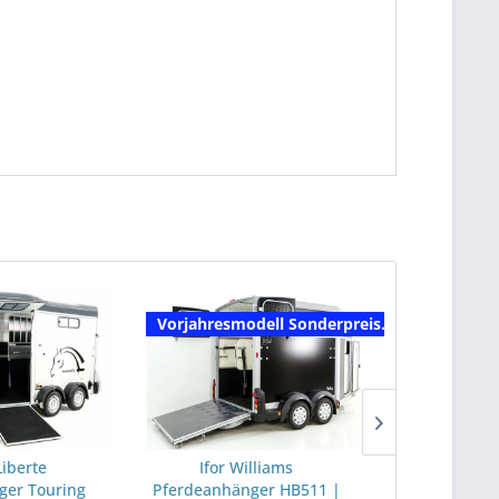
Vorjahresmodell Sonderpreis...
TIPP!
Liberte
Ifor Williams
Ifor W
ger Touring
Pferdeanhänger HB511 |
Pferdeanhä