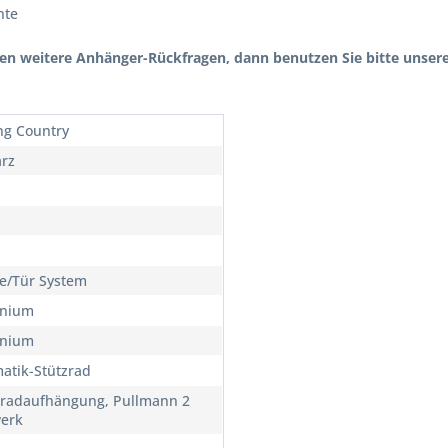
hte
n weitere Anhänger-Rückfragen, dann benutzen Sie bitte unser
ng Country
rz
/Tür System
inium
inium
atik-Stützrad
lradaufhängung, Pullmann 2
erk