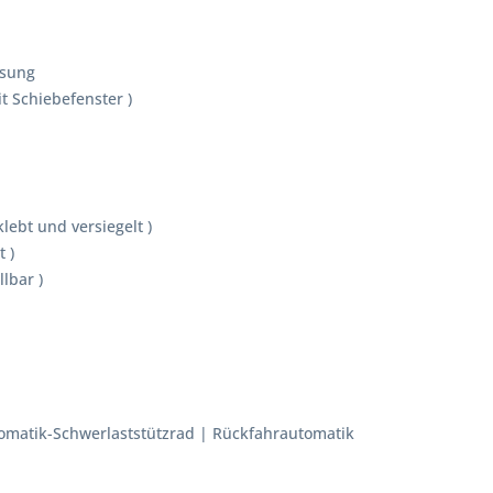
ssung
t Schiebefenster )
ebt und versiegelt )
t )
lbar )
tomatik-Schwerlaststützrad | Rückfahrautomatik