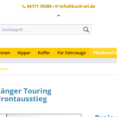
📞 04171 78380
-
✉ info@koch-wl.de
hinen
Kipper
Koffer
Für Fahrzeuge
Pferdeanh
berte
hänger Touring
rontausstieg