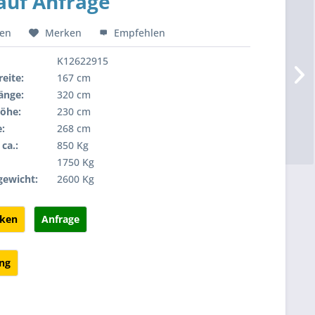
 auf Anfrage
hen
Merken
Empfehlen
K12622915
eite:
167 cm
änge:
320 cm
öhe:
230 cm
:
268 cm
ca.:
850 Kg
:
1750 Kg
gewicht:
2600 Kg
cken
Anfrage
ung