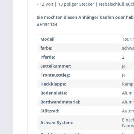
- 12 Volt | 13 poliger Stecker | Nebelschlußleuc
Sie möchten diesen Anhänger kaufen oder habe
#H191124
Modell:
Touri
farbe:
schwa
Pferde:
2
Sattelkammer:
Ja
Frontausstieg:
Ja
Heckklappe:
Rampe
Bodenplatte:
Alum
Bordwandmaterial:
Alum
Stützrad:
Autom
Einze
Achsen-System:
Fahrw