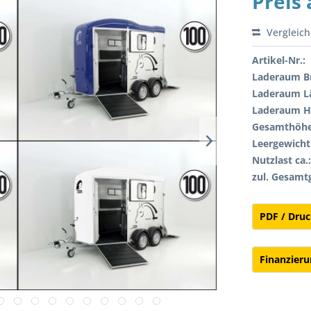
Preis
Vergleic
Artikel-Nr.:
Laderaum Br
Laderaum L
Laderaum H
Gesamthöhe
Leergewicht 
Nutzlast ca.
zul. Gesamt
PDF / Dru
Finanzier