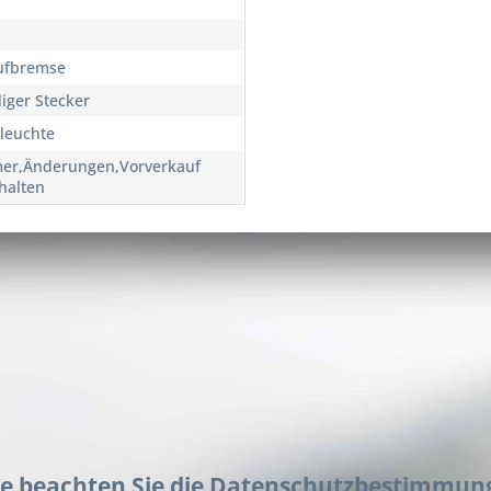
ufbremse
liger Stecker
leuchte
mer,Änderungen,Vorverkauf
halten