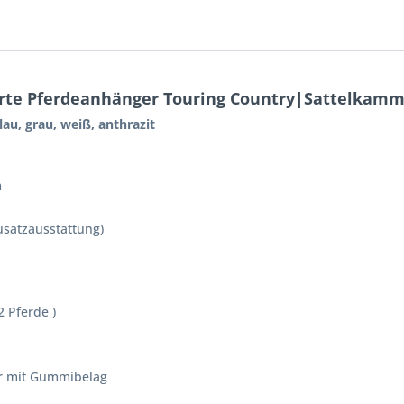
erte Pferdeanhänger Touring Country|Sattelkamm
au, grau, weiß, anthrazit
m
Zusatzausstattung)
 Pferde )
r mit Gummibelag