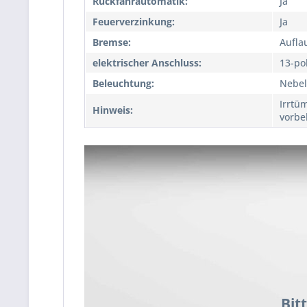
Rückfahrautomatik:
Ja
Feuerverzinkung:
Ja
Bremse:
Aufla
elektrischer Anschluss:
13-po
Beleuchtung:
Nebel
Irrtü
Hinweis:
vorbe