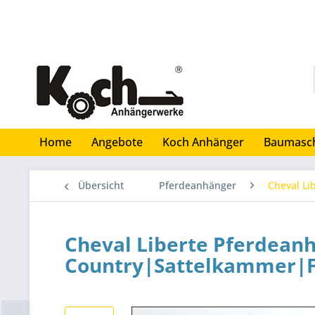
Home
Angebote
Koch Anhänger
Baumasc
Übersicht
Pferdeanhänger
Cheval Li
Cheval Liberte Pferdean
Country|Sattelkammer|F