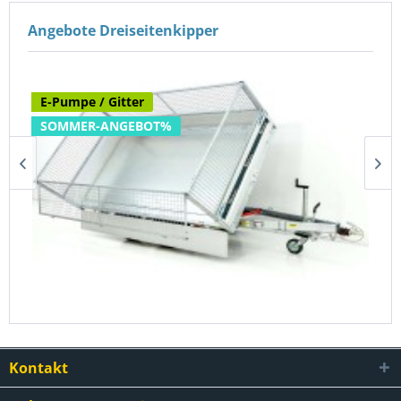
Angebote Dreiseitenkipper
E-Pumpe / Gitter
SOMMER-ANGEBOT%
Debon Dreiseitenkipper 180x306 2,6t|E-Pumpe|Gitter
6.690,00 €
7.655,17 €
Kontakt