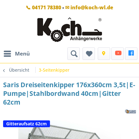
📞 04171 78380
-
✉ info@koch-wl.de
Menü
Übersicht
3-Seitenkipper
Saris Dreiseitenkipper 176x360cm 3,5t|E-
Pumpe|Stahlbordwand 40cm|Gitter
62cm
Gitteraufsatz 62cm