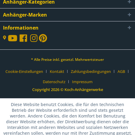
Anhänger-Kategorien
Anhänger-Marken
Informationen
* Alle Preise inkl. gesetzl. Mehrwertsteuer
Cookie-Einstellungen
Kontakt
Zahlungsbedingungen
AGB
Datenschutz
Impressum
Copyright 2026 © Koch-Anhängerwerke
Diese Website benutzt Cookies, die für den technischen
Betrieb der Website erforderlich sind und stets gesetzt
werden. Andere Cookies, die den Komfort bei Benutzung
dieser Website erhöhen, der Direktwerbung dienen oder die
Interaktion mit anderen Websites und sozialen Netzwerken
vereinfachen sollen, werden nur mit Ihrer Zustimmung gesetzt.