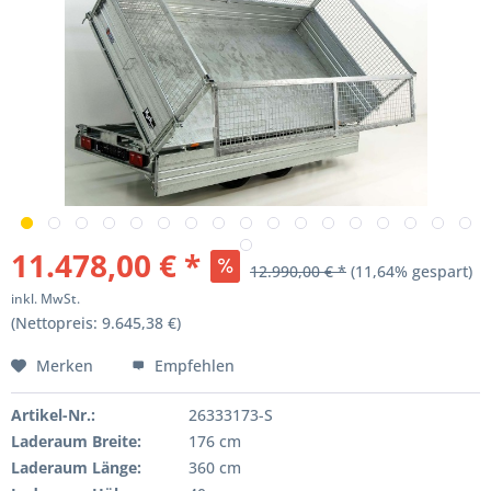
11.478,00 € *
12.990,00 € *
(11,64% gespart)
inkl. MwSt.
(Nettopreis: 9.645,38 €)
Merken
Empfehlen
Artikel-Nr.:
26333173-S
Laderaum Breite:
176 cm
Laderaum Länge:
360 cm