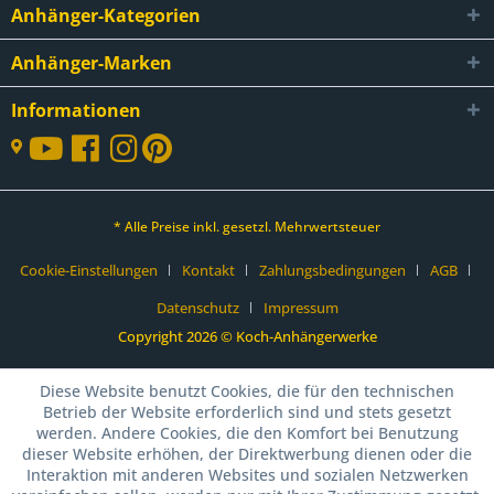
Anhänger-Kategorien
Anhänger-Marken
Informationen
* Alle Preise inkl. gesetzl. Mehrwertsteuer
Cookie-Einstellungen
Kontakt
Zahlungsbedingungen
AGB
Datenschutz
Impressum
Copyright 2026 © Koch-Anhängerwerke
Diese Website benutzt Cookies, die für den technischen
Betrieb der Website erforderlich sind und stets gesetzt
werden. Andere Cookies, die den Komfort bei Benutzung
dieser Website erhöhen, der Direktwerbung dienen oder die
Interaktion mit anderen Websites und sozialen Netzwerken