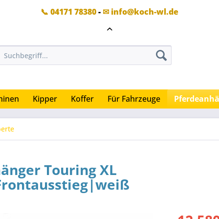
📞 04171 78380
-
✉ info@koch-wl.de
hinen
Kipper
Koffer
Für Fahrzeuge
Pferdeanh
berte
hänger Touring XL
rontausstieg|weiß