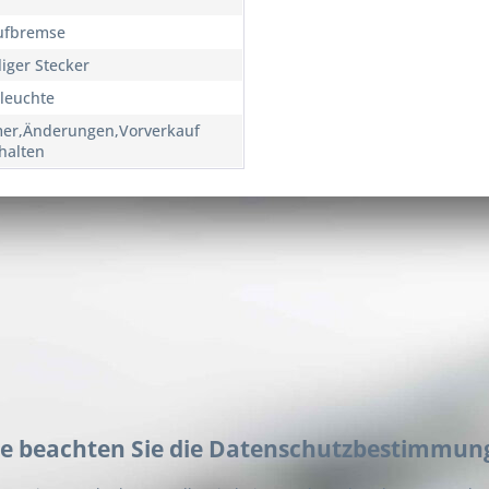
ufbremse
liger Stecker
leuchte
mer,Änderungen,Vorverkauf
halten