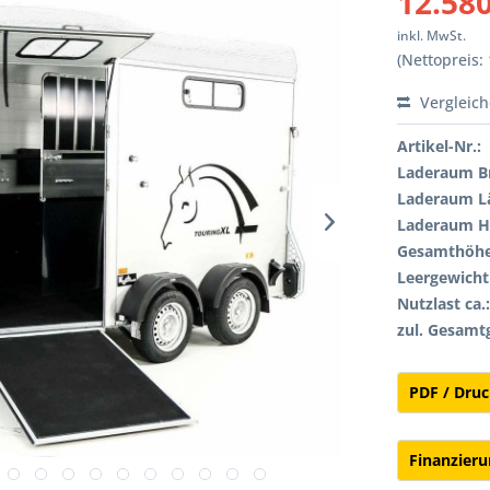
12.580
inkl. MwSt.
(Nettopreis: 
Vergleic
Artikel-Nr.:
Laderaum Br
Laderaum L
Laderaum H
Gesamthöhe
Leergewicht 
Nutzlast ca.
zul. Gesamt
PDF / Dru
Finanzier