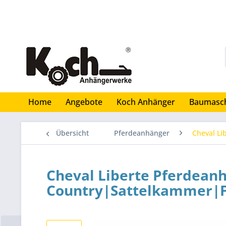
Home
Angebote
Koch Anhänger
Baumasc
Übersicht
Pferdeanhänger
Cheval Li
Cheval Liberte Pferdean
Country|Sattelkammer|F