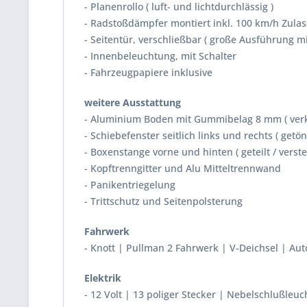
- Planenrollo ( luft- und lichtdurchlässig )
- Radstoßdämpfer montiert inkl. 100 km/h Zula
- Seitentür, verschließbar ( große Ausführung mi
- Innenbeleuchtung, mit Schalter
- Fahrzeugpapiere inklusive
weitere Ausstattung
- Aluminium Boden mit Gummibelag 8 mm ( verkl
- Schiebefenster seitlich links und rechts ( getön
- Boxenstange vorne und hinten ( geteilt / verstel
- Kopftrenngitter und Alu Mitteltrennwand
- Panikentriegelung
- Trittschutz und Seitenpolsterung
Fahrwerk
- Knott | Pullman 2 Fahrwerk | V-Deichsel | Au
Elektrik
- 12 Volt | 13 poliger Stecker | Nebelschlußleuc