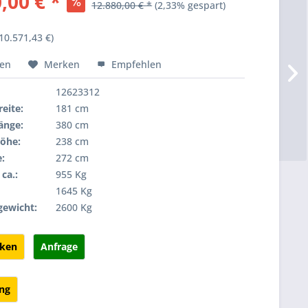
,00 € *
12.880,00 € *
(2,33% gespart)
10.571,43 €)
hen
Merken
Empfehlen
12623312
eite:
181 cm
änge:
380 cm
öhe:
238 cm
:
272 cm
ca.:
955 Kg
:
1645 Kg
gewicht:
2600 Kg
cken
Anfrage
ung