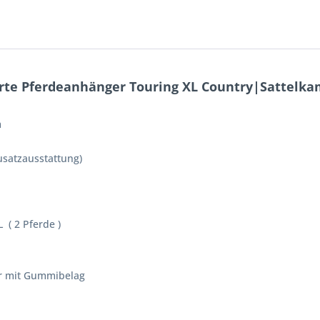
erte Pferdeanhänger Touring XL Country|Sattelk
m
Zusatzausstattung)
 ( 2 Pferde )
r mit Gummibelag