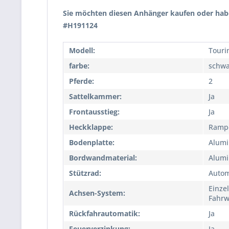
Sie möchten diesen Anhänger kaufen oder habe
#H191124
Modell:
Touri
farbe:
schwa
Pferde:
2
Sattelkammer:
Ja
Frontausstieg:
Ja
Heckklappe:
Rampe
Bodenplatte:
Alum
Bordwandmaterial:
Alum
Stützrad:
Autom
Einze
Achsen-System:
Fahrw
Rückfahrautomatik:
Ja
Feuerverzinkung:
Ja