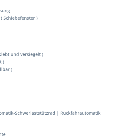
ssung
t Schiebefenster )
ebt und versiegelt )
t )
lbar )
tomatik-Schwerlaststützrad | Rückfahrautomatik
hte