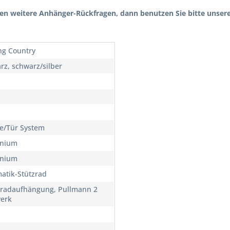
n weitere Anhänger-Rückfragen, dann benutzen Sie bitte unsere
ng Country
rz, schwarz/silber
/Tür System
inium
inium
atik-Stützrad
lradaufhängung, Pullmann 2
erk